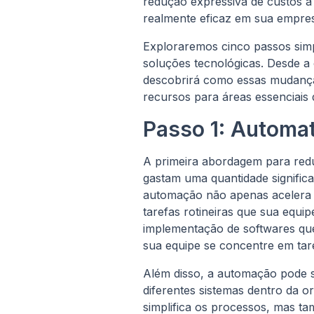
redução expressiva de custos a
realmente eficaz em sua empresa
Exploraremos cinco passos simp
soluções tecnológicas. Desde a
descobrirá como essas mudanças
recursos para áreas essenciais 
Passo 1: Automa
A primeira abordagem para redu
gastam uma quantidade signific
automação não apenas acelera 
tarefas rotineiras que sua equi
implementação de softwares que
sua equipe se concentre em tare
Além disso, a automação pode s
diferentes sistemas dentro da 
simplifica os processos, mas t