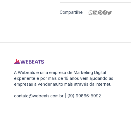
Compartilhe:
Nossos
Parceiros
Pure
Vitality
Club
A Webeats é uma empresa de Marketing Digital
-
experiente e por mais de 16 anos vem ajudando as
Diabetes,
empresas a vender muito mais através da internet.
Fitness,
contato@webeats.com.br
|
(19) 99866-8992
Health,
Relationships,
Improve
Hearing,
Pain