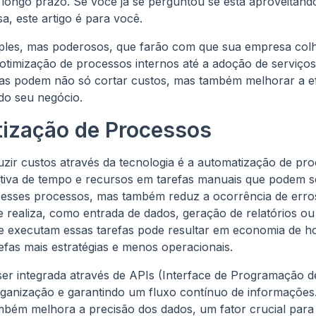
 longo prazo. Se você já se perguntou se está aproveitand
, este artigo é para você.
les, mas poderosos, que farão com que sua empresa colha
 otimização de processos internos até a adoção de serviço
 podem não só cortar custos, mas também melhorar a efic
do seu negócio.
tização de Processos
zir custos através da tecnologia é a automatização de pr
ativa de tempo e recursos em tarefas manuais que podem s
esses processos, mas também reduz a ocorrência de erro
pe realiza, como entrada de dados, geração de relatórios o
 executam essas tarefas pode resultar em economia de ho
fas mais estratégias e menos operacionais.
er integrada através de APIs (Interface de Programação d
organização e garantindo um fluxo contínuo de informações
ambém melhora a precisão dos dados, um fator crucial par