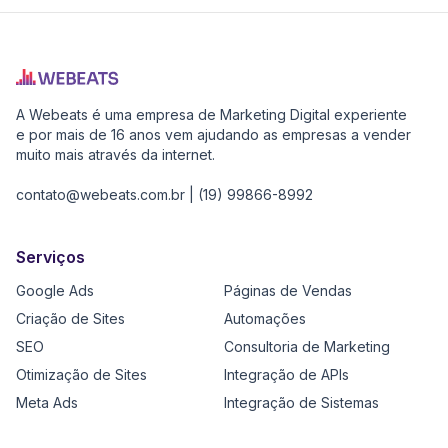
Parceiros
Pure
Vitality
A Webeats é uma empresa de Marketing Digital experiente
Club
e por mais de 16 anos vem ajudando as empresas a vender
-
muito mais através da internet.
Diabetes,
contato@webeats.com.br
|
(19) 99866-8992
Fitness,
Health,
Relationships,
Serviços
Improve
Google Ads
Páginas de Vendas
Hearing,
Pain
Criação de Sites
Automações
Management
SEO
Consultoria de Marketing
Sociedade
Otimização de Sites
Integração de APIs
Brasileira
Meta Ads
Integração de Sistemas
de
Medicina