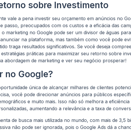
etorno sobre Investimento
ente vale a pena investir seu orçamento em anúncios no 
e passo, preocupados com os custos e a eficácia das camp
o, o marketing no Google pode ser um divisor de águas par
e anunciar na plataforma, mas também como você pode evi
tido traga resultados significativos. Se você deseja compre
estratégias práticas para maximizar seu retorno sobre inv
ua abordagem de marketing e ver seu negócio prosperar!
r no Google?
portunidade única de alcançar milhares de clientes potenc
isa, você pode direcionar anúncios para públicos específ
demográficos e muito mais. Isso não só melhora a eficiên
sonalizadas, aumentando a relevância e a taxa de convers
enta de busca mais utilizada no mundo, com mais de 3,5 bi
 massiva não pode ser ignorada, pois o Google Ads dá a ch