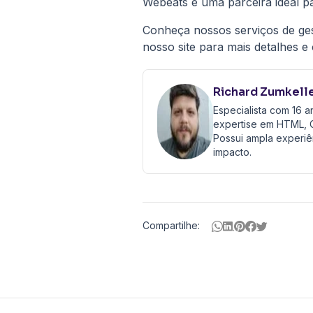
Webeats é uma parceira ideal pa
Conheça nossos serviços de ges
nosso site para mais detalhes e
Richard Zumkell
Especialista com 16 
expertise em HTML, C
Possui ampla experiê
impacto.
Compartilhe:
Nossos
Parceiros