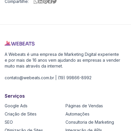
Compartilhe:
Nossos
Parceiros
Pure
Vitality
A Webeats é uma empresa de Marketing Digital experiente
Club
e por mais de 16 anos vem ajudando as empresas a vender
-
muito mais através da internet.
Diabetes,
contato@webeats.com.br
|
(19) 99866-8992
Fitness,
Health,
Relationships,
Serviços
Improve
Google Ads
Páginas de Vendas
Hearing,
Pain
Criação de Sites
Automações
Management
SEO
Consultoria de Marketing
Sociedade
Otimização de Sites
Integração de APIs